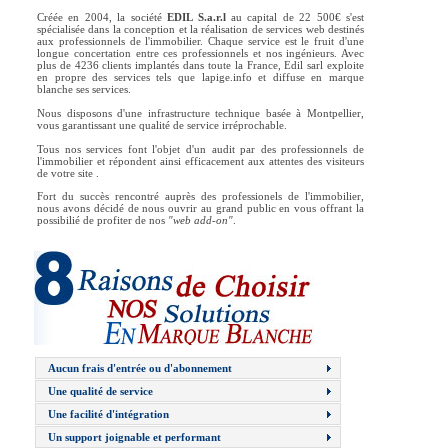
Créée en 2004, la société
EDIL S.a.r.l
au capital de 22 500€ s'est
spécialisée dans la conception et la réalisation de services web destinés
aux professionnels de l'immobilier. Chaque service est le fruit d'une
longue concertation entre ces professionnels et nos ingénieurs. Avec
plus de
4236 clients implantés dans toute la France, Edil sarl exploite
en propre des services tels que lapige.info et diffuse en marque
blanche ses services.
Nous disposons d'une infrastructure technique basée à Montpellier,
vous garantissant une qualité de service irréprochable.
Tous nos services font l'objet d'un audit par des professionnels de
l'immobilier et répondent ainsi efficacement aux attentes des visiteurs
de votre site .
Fort du succès rencontré auprès des professionels de l'immobilier,
nous avons décidé de nous ouvrir au grand public en vous offrant la
possibilié de profiter de nos
"web add-on"
.
Aucun frais d'entrée ou d'abonnement
Une qualité de service
Une facilité d'intégration
Un support joignable et performant